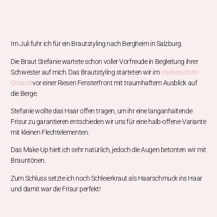
Im Juli fuhr ich für ein Brautstyling nach Bergheim in Salzburg.
Die Braut Stefanie wartete schon voller Vorfreude in Begleitung ihrer
Schwester auf mich. Das Brautstyling starteten wir im
Wellnesshotel
Gmachl
vor einer Riesen Fensterfront mit traumhaftem Ausblick auf
die Berge.
Stefanie wollte das Haar offen tragen, um ihr eine langanhaltende
Frisur zu garantieren entschieden wir uns für eine halb-offene-Variante
mit kleinen Flechtelementen.
Das Make-Up hielt ich sehr natürlich, jedoch die Augen betonten wir mit
Brauntönen.
Zum Schluss setzte ich noch Schleierkraut als Haarschmuck ins Haar
und damit war die Frisur perfekt!